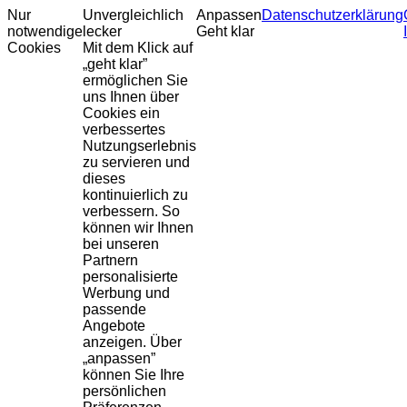
Nur
Unvergleichlich
Anpassen
Datenschutzerklärung
notwendige
lecker
Geht klar
Cookies
Mit dem Klick auf
„geht klar”
ermöglichen Sie
uns Ihnen über
Cookies ein
verbessertes
Nutzungserlebnis
zu servieren und
dieses
kontinuierlich zu
verbessern. So
können wir Ihnen
bei unseren
Partnern
personalisierte
Werbung und
passende
Angebote
anzeigen. Über
„anpassen”
können Sie Ihre
persönlichen