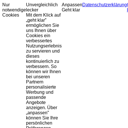
Nur
Unvergleichlich
Anpassen
Datenschutzerklärung
notwendige
lecker
Geht klar
Cookies
Mit dem Klick auf
„geht klar”
ermöglichen Sie
uns Ihnen über
Cookies ein
verbessertes
Nutzungserlebnis
zu servieren und
dieses
kontinuierlich zu
verbessern. So
können wir Ihnen
bei unseren
Partnern
personalisierte
Werbung und
passende
Angebote
anzeigen. Über
„anpassen”
können Sie Ihre
persönlichen