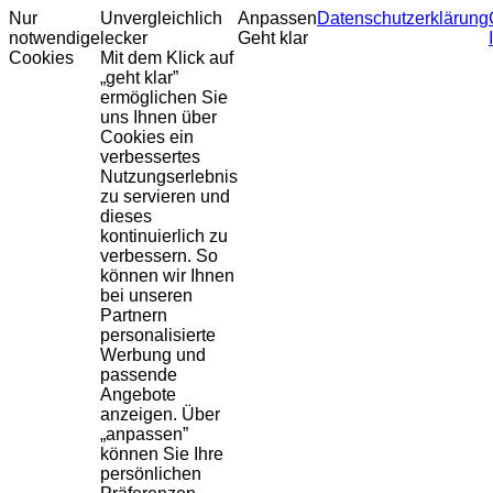
Nur
Unvergleichlich
Anpassen
Datenschutzerklärung
notwendige
lecker
Geht klar
Cookies
Mit dem Klick auf
„geht klar”
ermöglichen Sie
uns Ihnen über
Cookies ein
verbessertes
Nutzungserlebnis
zu servieren und
dieses
kontinuierlich zu
verbessern. So
können wir Ihnen
bei unseren
Partnern
personalisierte
Werbung und
passende
Angebote
anzeigen. Über
„anpassen”
können Sie Ihre
persönlichen