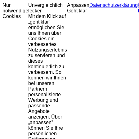
Nur
Unvergleichlich
Anpassen
Datenschutzerklärung
notwendige
lecker
Geht klar
Cookies
Mit dem Klick auf
„geht klar”
ermöglichen Sie
uns Ihnen über
Cookies ein
verbessertes
Nutzungserlebnis
zu servieren und
dieses
kontinuierlich zu
verbessern. So
können wir Ihnen
bei unseren
Partnern
personalisierte
Werbung und
passende
Angebote
anzeigen. Über
„anpassen”
können Sie Ihre
persönlichen