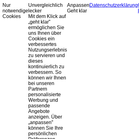
Nur
Unvergleichlich
Anpassen
Datenschutzerklärung
notwendige
lecker
Geht klar
Cookies
Mit dem Klick auf
„geht klar”
ermöglichen Sie
uns Ihnen über
Cookies ein
verbessertes
Nutzungserlebnis
zu servieren und
dieses
kontinuierlich zu
verbessern. So
können wir Ihnen
bei unseren
Partnern
personalisierte
Werbung und
passende
Angebote
anzeigen. Über
„anpassen”
können Sie Ihre
persönlichen