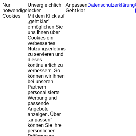
Nur
Unvergleichlich
Anpassen
Datenschutzerklärung
notwendige
lecker
Geht klar
Cookies
Mit dem Klick auf
„geht klar”
ermöglichen Sie
uns Ihnen über
Cookies ein
verbessertes
Nutzungserlebnis
zu servieren und
dieses
kontinuierlich zu
verbessern. So
können wir Ihnen
bei unseren
Partnern
personalisierte
Werbung und
passende
Angebote
anzeigen. Über
„anpassen”
können Sie Ihre
persönlichen