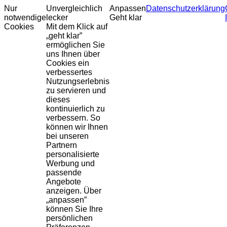
Nur
Unvergleichlich
Anpassen
Datenschutzerklärung
notwendige
lecker
Geht klar
Cookies
Mit dem Klick auf
„geht klar”
ermöglichen Sie
uns Ihnen über
Cookies ein
verbessertes
Nutzungserlebnis
zu servieren und
dieses
kontinuierlich zu
verbessern. So
können wir Ihnen
bei unseren
Partnern
personalisierte
Werbung und
passende
Angebote
anzeigen. Über
„anpassen”
können Sie Ihre
persönlichen