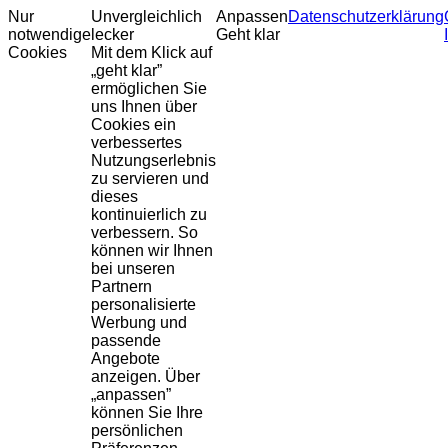
Nur
Unvergleichlich
Anpassen
Datenschutzerklärung
notwendige
lecker
Geht klar
Cookies
Mit dem Klick auf
„geht klar”
ermöglichen Sie
uns Ihnen über
Cookies ein
verbessertes
Nutzungserlebnis
zu servieren und
dieses
kontinuierlich zu
verbessern. So
können wir Ihnen
bei unseren
Partnern
personalisierte
Werbung und
passende
Angebote
anzeigen. Über
„anpassen”
können Sie Ihre
persönlichen