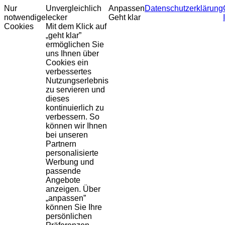
Nur
Unvergleichlich
Anpassen
Datenschutzerklärung
notwendige
lecker
Geht klar
Cookies
Mit dem Klick auf
„geht klar”
ermöglichen Sie
uns Ihnen über
Cookies ein
verbessertes
Nutzungserlebnis
zu servieren und
dieses
kontinuierlich zu
verbessern. So
können wir Ihnen
bei unseren
Partnern
personalisierte
Werbung und
passende
Angebote
anzeigen. Über
„anpassen”
können Sie Ihre
persönlichen