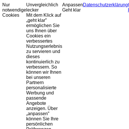
Nur
Unvergleichlich
Anpassen
Datenschutzerklärung
notwendige
lecker
Geht klar
Cookies
Mit dem Klick auf
„geht klar”
ermöglichen Sie
uns Ihnen über
Cookies ein
verbessertes
Nutzungserlebnis
zu servieren und
dieses
kontinuierlich zu
verbessern. So
können wir Ihnen
bei unseren
Partnern
personalisierte
Werbung und
passende
Angebote
anzeigen. Über
„anpassen”
können Sie Ihre
persönlichen