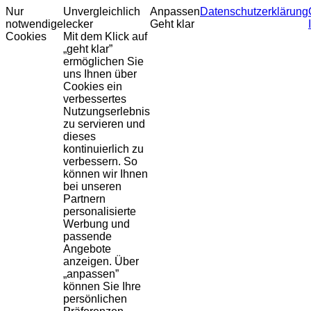
Nur
Unvergleichlich
Anpassen
Datenschutzerklärung
notwendige
lecker
Geht klar
Cookies
Mit dem Klick auf
„geht klar”
ermöglichen Sie
uns Ihnen über
Cookies ein
verbessertes
Nutzungserlebnis
zu servieren und
dieses
kontinuierlich zu
verbessern. So
können wir Ihnen
bei unseren
Partnern
personalisierte
Werbung und
passende
Angebote
anzeigen. Über
„anpassen”
können Sie Ihre
persönlichen