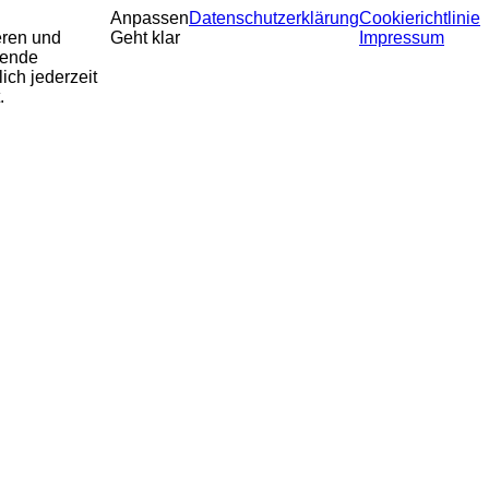
Anpassen
Datenschutzerklärung
Cookierichtlinie
eren und
Geht klar
Impressum
sende
ich jederzeit
.