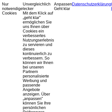
Nur
Unvergleichlich
Anpassen
Datenschutzerklärung
notwendige
lecker
Geht klar
Cookies
Mit dem Klick auf
„geht klar”
ermöglichen Sie
uns Ihnen über
Cookies ein
verbessertes
Nutzungserlebnis
zu servieren und
dieses
kontinuierlich zu
verbessern. So
können wir Ihnen
bei unseren
Partnern
personalisierte
Werbung und
passende
Angebote
anzeigen. Über
„anpassen”
können Sie Ihre
persönlichen