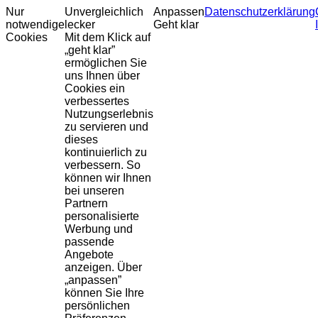
Nur
Unvergleichlich
Anpassen
Datenschutzerklärung
notwendige
lecker
Geht klar
Cookies
Mit dem Klick auf
„geht klar”
ermöglichen Sie
uns Ihnen über
Cookies ein
verbessertes
Nutzungserlebnis
zu servieren und
dieses
kontinuierlich zu
verbessern. So
können wir Ihnen
bei unseren
Partnern
personalisierte
Werbung und
passende
Angebote
anzeigen. Über
„anpassen”
können Sie Ihre
persönlichen