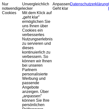
Nur
Unvergleichlich
Anpassen
Datenschutzerklärung
notwendige
lecker
Geht klar
Cookies
Mit dem Klick auf
„geht klar”
ermöglichen Sie
uns Ihnen über
Cookies ein
verbessertes
Nutzungserlebnis
zu servieren und
dieses
kontinuierlich zu
verbessern. So
können wir Ihnen
bei unseren
Partnern
personalisierte
Werbung und
passende
Angebote
anzeigen. Über
„anpassen”
können Sie Ihre
persönlichen