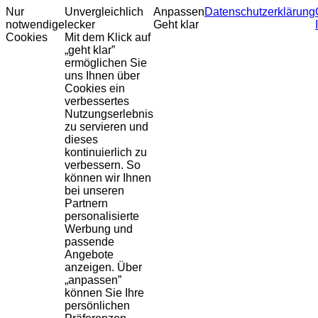
Nur
Unvergleichlich
Anpassen
Datenschutzerklärung
notwendige
lecker
Geht klar
Cookies
Mit dem Klick auf
„geht klar”
ermöglichen Sie
uns Ihnen über
Cookies ein
verbessertes
Nutzungserlebnis
zu servieren und
dieses
kontinuierlich zu
verbessern. So
können wir Ihnen
bei unseren
Partnern
personalisierte
Werbung und
passende
Angebote
anzeigen. Über
„anpassen”
können Sie Ihre
persönlichen