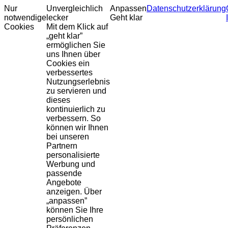
Nur
Unvergleichlich
Anpassen
Datenschutzerklärung
notwendige
lecker
Geht klar
Cookies
Mit dem Klick auf
„geht klar”
ermöglichen Sie
uns Ihnen über
Cookies ein
verbessertes
Nutzungserlebnis
zu servieren und
dieses
kontinuierlich zu
verbessern. So
können wir Ihnen
bei unseren
Partnern
personalisierte
Werbung und
passende
Angebote
anzeigen. Über
„anpassen”
können Sie Ihre
persönlichen