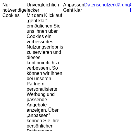
Nur
Unvergleichlich
Anpassen
Datenschutzerklärung
notwendige
lecker
Geht klar
Cookies
Mit dem Klick auf
„geht klar”
ermöglichen Sie
uns Ihnen über
Cookies ein
verbessertes
Nutzungserlebnis
zu servieren und
dieses
kontinuierlich zu
verbessern. So
können wir Ihnen
bei unseren
Partnern
personalisierte
Werbung und
passende
Angebote
anzeigen. Über
„anpassen”
können Sie Ihre
persönlichen