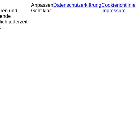
Anpassen
Datenschutzerklärung
Cookierichtlinie
eren und
Geht klar
Impressum
sende
ich jederzeit
.