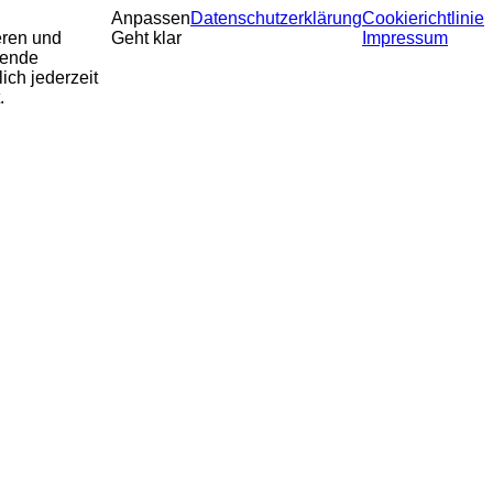
Anpassen
Datenschutzerklärung
Cookierichtlinie
eren und
Geht klar
Impressum
sende
ich jederzeit
.