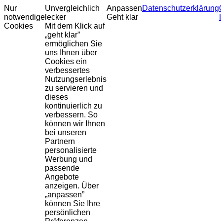
Nur
Unvergleichlich
Anpassen
Datenschutzerklärung
notwendige
lecker
Geht klar
Cookies
Mit dem Klick auf
„geht klar”
ermöglichen Sie
uns Ihnen über
Cookies ein
verbessertes
Nutzungserlebnis
zu servieren und
dieses
kontinuierlich zu
verbessern. So
können wir Ihnen
bei unseren
Partnern
personalisierte
Werbung und
passende
Angebote
anzeigen. Über
„anpassen”
können Sie Ihre
persönlichen