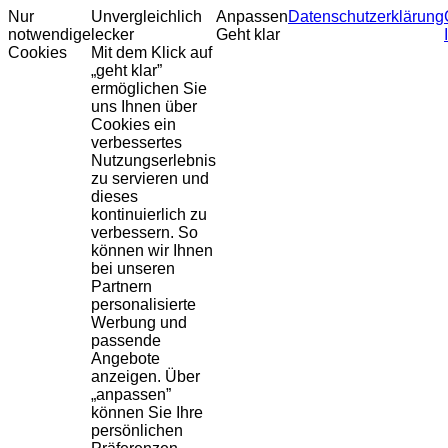
Nur
Unvergleichlich
Anpassen
Datenschutzerklärung
notwendige
lecker
Geht klar
Cookies
Mit dem Klick auf
„geht klar”
ermöglichen Sie
uns Ihnen über
Cookies ein
verbessertes
Nutzungserlebnis
zu servieren und
dieses
kontinuierlich zu
verbessern. So
können wir Ihnen
bei unseren
Partnern
personalisierte
Werbung und
passende
Angebote
anzeigen. Über
„anpassen”
können Sie Ihre
persönlichen