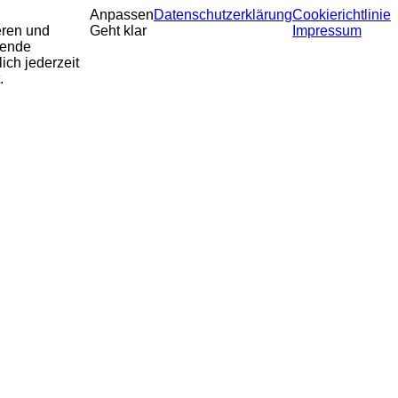
Anpassen
Datenschutzerklärung
Cookierichtlinie
eren und
Geht klar
Impressum
sende
ich jederzeit
.