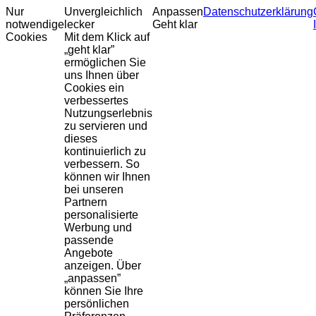
Nur
Unvergleichlich
Anpassen
Datenschutzerklärung
notwendige
lecker
Geht klar
Cookies
Mit dem Klick auf
„geht klar”
ermöglichen Sie
uns Ihnen über
Cookies ein
verbessertes
Nutzungserlebnis
zu servieren und
dieses
kontinuierlich zu
verbessern. So
können wir Ihnen
bei unseren
Partnern
personalisierte
Werbung und
passende
Angebote
anzeigen. Über
„anpassen”
können Sie Ihre
persönlichen