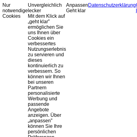
Nur
Unvergleichlich
Anpassen
Datenschutzerklärung
notwendige
lecker
Geht klar
Cookies
Mit dem Klick auf
„geht klar”
ermöglichen Sie
uns Ihnen über
Cookies ein
verbessertes
Nutzungserlebnis
zu servieren und
dieses
kontinuierlich zu
verbessern. So
können wir Ihnen
bei unseren
Partnern
personalisierte
Werbung und
passende
Angebote
anzeigen. Über
„anpassen”
können Sie Ihre
persönlichen