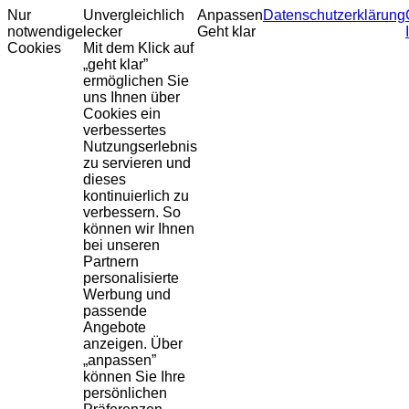
Nur
Unvergleichlich
Anpassen
Datenschutzerklärung
notwendige
lecker
Geht klar
Cookies
Mit dem Klick auf
„geht klar”
ermöglichen Sie
uns Ihnen über
Cookies ein
verbessertes
Nutzungserlebnis
zu servieren und
dieses
kontinuierlich zu
verbessern. So
können wir Ihnen
bei unseren
Partnern
personalisierte
Werbung und
passende
Angebote
anzeigen. Über
„anpassen”
können Sie Ihre
persönlichen