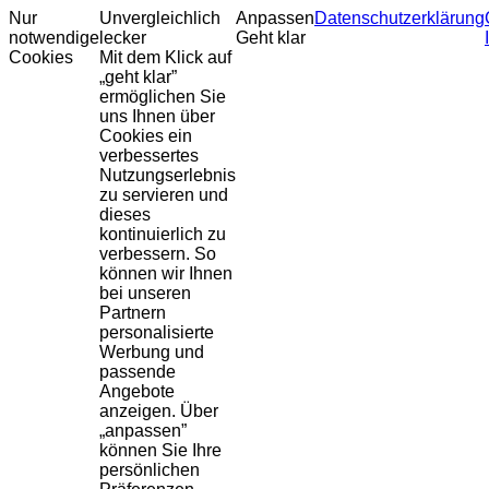
Nur
Unvergleichlich
Anpassen
Datenschutzerklärung
notwendige
lecker
Geht klar
Cookies
Mit dem Klick auf
„geht klar”
ermöglichen Sie
uns Ihnen über
Cookies ein
verbessertes
Nutzungserlebnis
zu servieren und
dieses
kontinuierlich zu
verbessern. So
können wir Ihnen
bei unseren
Partnern
personalisierte
Werbung und
passende
Angebote
anzeigen. Über
„anpassen”
können Sie Ihre
persönlichen