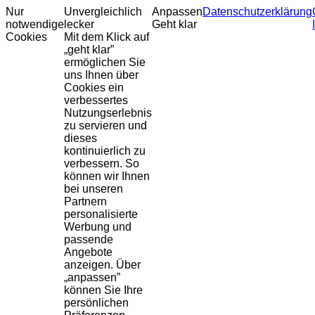
Nur
Unvergleichlich
Anpassen
Datenschutzerklärung
notwendige
lecker
Geht klar
Cookies
Mit dem Klick auf
„geht klar”
ermöglichen Sie
uns Ihnen über
Cookies ein
verbessertes
Nutzungserlebnis
zu servieren und
dieses
kontinuierlich zu
verbessern. So
können wir Ihnen
bei unseren
Partnern
personalisierte
Werbung und
passende
Angebote
anzeigen. Über
„anpassen”
können Sie Ihre
persönlichen