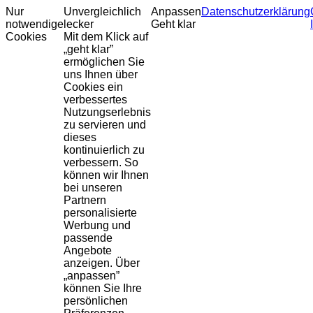
Nur
Unvergleichlich
Anpassen
Datenschutzerklärung
notwendige
lecker
Geht klar
Cookies
Mit dem Klick auf
„geht klar”
ermöglichen Sie
uns Ihnen über
Cookies ein
verbessertes
Nutzungserlebnis
zu servieren und
dieses
kontinuierlich zu
verbessern. So
können wir Ihnen
bei unseren
Partnern
personalisierte
Werbung und
passende
Angebote
anzeigen. Über
„anpassen”
können Sie Ihre
persönlichen