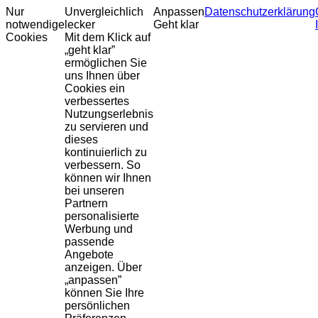
Nur
Unvergleichlich
Anpassen
Datenschutzerklärung
notwendige
lecker
Geht klar
Cookies
Mit dem Klick auf
„geht klar”
ermöglichen Sie
uns Ihnen über
Cookies ein
verbessertes
Nutzungserlebnis
zu servieren und
dieses
kontinuierlich zu
verbessern. So
können wir Ihnen
bei unseren
Partnern
personalisierte
Werbung und
passende
Angebote
anzeigen. Über
„anpassen”
können Sie Ihre
persönlichen