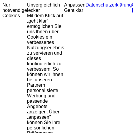
Nur
Unvergleichlich
Anpassen
Datenschutzerklärung
notwendige
lecker
Geht klar
Cookies
Mit dem Klick auf
„geht klar”
ermöglichen Sie
uns Ihnen über
Cookies ein
verbessertes
Nutzungserlebnis
zu servieren und
dieses
kontinuierlich zu
verbessern. So
können wir Ihnen
bei unseren
Partnern
personalisierte
Werbung und
passende
Angebote
anzeigen. Über
„anpassen”
können Sie Ihre
persönlichen