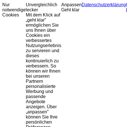
Nur
Unvergleichlich
Anpassen
Datenschutzerklärung
notwendige
lecker
Geht klar
Cookies
Mit dem Klick auf
„geht klar”
ermöglichen Sie
uns Ihnen über
Cookies ein
verbessertes
Nutzungserlebnis
zu servieren und
dieses
kontinuierlich zu
verbessern. So
können wir Ihnen
bei unseren
Partnern
personalisierte
Werbung und
passende
Angebote
anzeigen. Über
„anpassen”
können Sie Ihre
persönlichen