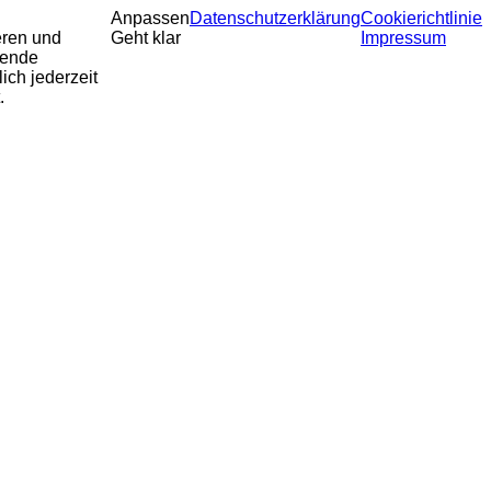
Anpassen
Datenschutzerklärung
Cookierichtlinie
eren und
Geht klar
Impressum
sende
ich jederzeit
.