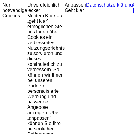
Nur
Unvergleichlich
Anpassen
Datenschutzerklärung
notwendige
lecker
Geht klar
Cookies
Mit dem Klick auf
„geht klar”
ermöglichen Sie
uns Ihnen über
Cookies ein
verbessertes
Nutzungserlebnis
zu servieren und
dieses
kontinuierlich zu
verbessern. So
können wir Ihnen
bei unseren
Partnern
personalisierte
Werbung und
passende
Angebote
anzeigen. Über
„anpassen”
können Sie Ihre
persönlichen