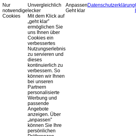
Nur
Unvergleichlich
Anpassen
Datenschutzerklärung
notwendige
lecker
Geht klar
Cookies
Mit dem Klick auf
„geht klar”
ermöglichen Sie
uns Ihnen über
Cookies ein
verbessertes
Nutzungserlebnis
zu servieren und
dieses
kontinuierlich zu
verbessern. So
können wir Ihnen
bei unseren
Partnern
personalisierte
Werbung und
passende
Angebote
anzeigen. Über
„anpassen”
können Sie Ihre
persönlichen