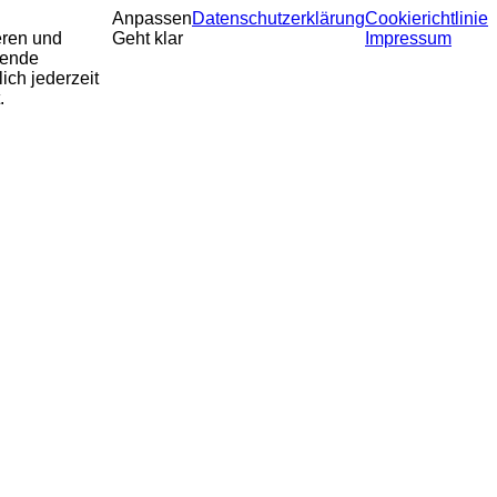
Anpassen
Datenschutzerklärung
Cookierichtlinie
eren und
Geht klar
Impressum
sende
ich jederzeit
.