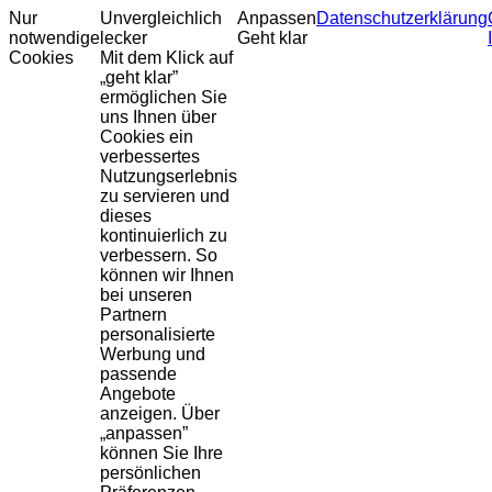
Nur
Unvergleichlich
Anpassen
Datenschutzerklärung
notwendige
lecker
Geht klar
Cookies
Mit dem Klick auf
„geht klar”
ermöglichen Sie
uns Ihnen über
Cookies ein
verbessertes
Nutzungserlebnis
zu servieren und
dieses
kontinuierlich zu
verbessern. So
können wir Ihnen
bei unseren
Partnern
personalisierte
Werbung und
passende
Angebote
anzeigen. Über
„anpassen”
können Sie Ihre
persönlichen