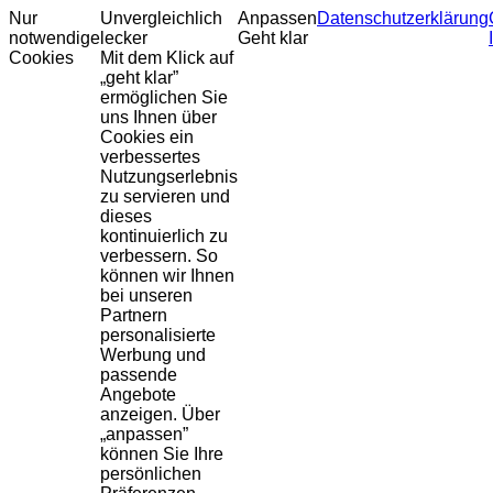
Nur
Unvergleichlich
Anpassen
Datenschutzerklärung
notwendige
lecker
Geht klar
Cookies
Mit dem Klick auf
„geht klar”
ermöglichen Sie
uns Ihnen über
Cookies ein
verbessertes
Nutzungserlebnis
zu servieren und
dieses
kontinuierlich zu
verbessern. So
können wir Ihnen
bei unseren
Partnern
personalisierte
Werbung und
passende
Angebote
anzeigen. Über
„anpassen”
können Sie Ihre
persönlichen