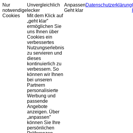
Nur
Unvergleichlich
Anpassen
Datenschutzerklärung
notwendige
lecker
Geht klar
Cookies
Mit dem Klick auf
„geht klar”
ermöglichen Sie
uns Ihnen über
Cookies ein
verbessertes
Nutzungserlebnis
zu servieren und
dieses
kontinuierlich zu
verbessern. So
können wir Ihnen
bei unseren
Partnern
personalisierte
Werbung und
passende
Angebote
anzeigen. Über
„anpassen”
können Sie Ihre
persönlichen