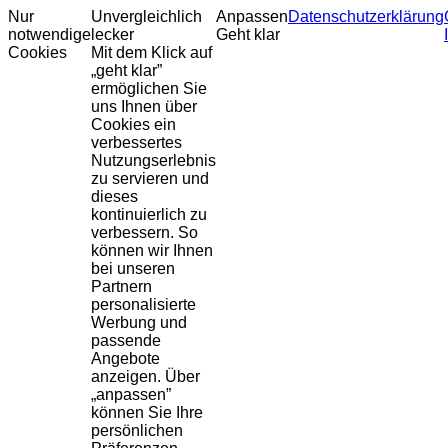
Nur
Unvergleichlich
Anpassen
Datenschutzerklärung
notwendige
lecker
Geht klar
Cookies
Mit dem Klick auf
„geht klar”
ermöglichen Sie
uns Ihnen über
Cookies ein
verbessertes
Nutzungserlebnis
zu servieren und
dieses
kontinuierlich zu
verbessern. So
können wir Ihnen
bei unseren
Partnern
personalisierte
Werbung und
passende
Angebote
anzeigen. Über
„anpassen”
können Sie Ihre
persönlichen