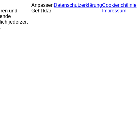
Anpassen
Datenschutzerklärung
Cookierichtlinie
eren und
Geht klar
Impressum
sende
ich jederzeit
.