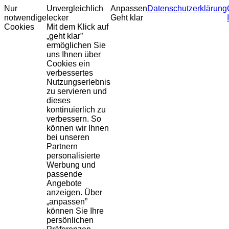
Nur
Unvergleichlich
Anpassen
Datenschutzerklärung
notwendige
lecker
Geht klar
Cookies
Mit dem Klick auf
„geht klar”
ermöglichen Sie
uns Ihnen über
Cookies ein
verbessertes
Nutzungserlebnis
zu servieren und
dieses
kontinuierlich zu
verbessern. So
können wir Ihnen
bei unseren
Partnern
personalisierte
Werbung und
passende
Angebote
anzeigen. Über
„anpassen”
können Sie Ihre
persönlichen