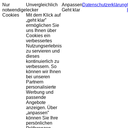
Nur
Unvergleichlich
Anpassen
Datenschutzerklärung
notwendige
lecker
Geht klar
Cookies
Mit dem Klick auf
„geht klar”
ermöglichen Sie
uns Ihnen über
Cookies ein
verbessertes
Nutzungserlebnis
zu servieren und
dieses
kontinuierlich zu
verbessern. So
können wir Ihnen
bei unseren
Partnern
personalisierte
Werbung und
passende
Angebote
anzeigen. Über
„anpassen”
können Sie Ihre
persönlichen