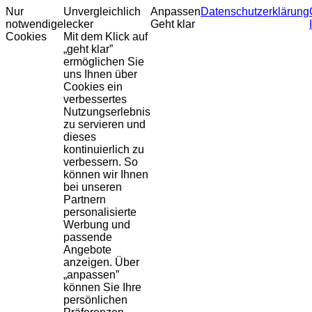
Nur
Unvergleichlich
Anpassen
Datenschutzerklärung
notwendige
lecker
Geht klar
Cookies
Mit dem Klick auf
„geht klar”
ermöglichen Sie
uns Ihnen über
Cookies ein
verbessertes
Nutzungserlebnis
zu servieren und
dieses
kontinuierlich zu
verbessern. So
können wir Ihnen
bei unseren
Partnern
personalisierte
Werbung und
passende
Angebote
anzeigen. Über
„anpassen”
können Sie Ihre
persönlichen