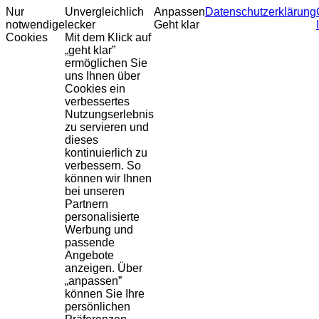
Nur
Unvergleichlich
Anpassen
Datenschutzerklärung
notwendige
lecker
Geht klar
Cookies
Mit dem Klick auf
„geht klar”
ermöglichen Sie
uns Ihnen über
Cookies ein
verbessertes
Nutzungserlebnis
zu servieren und
dieses
kontinuierlich zu
verbessern. So
können wir Ihnen
bei unseren
Partnern
personalisierte
Werbung und
passende
Angebote
anzeigen. Über
„anpassen”
können Sie Ihre
persönlichen