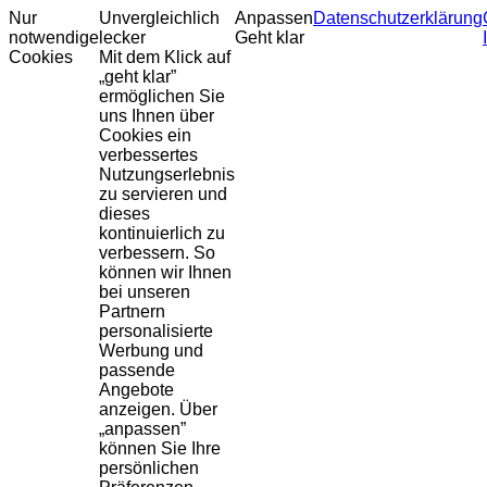
Nur
Unvergleichlich
Anpassen
Datenschutzerklärung
notwendige
lecker
Geht klar
Cookies
Mit dem Klick auf
„geht klar”
ermöglichen Sie
uns Ihnen über
Cookies ein
verbessertes
Nutzungserlebnis
zu servieren und
dieses
kontinuierlich zu
verbessern. So
können wir Ihnen
bei unseren
Partnern
personalisierte
Werbung und
passende
Angebote
anzeigen. Über
„anpassen”
können Sie Ihre
persönlichen