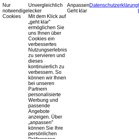
Nur
Unvergleichlich
Anpassen
Datenschutzerklärung
notwendige
lecker
Geht klar
Cookies
Mit dem Klick auf
„geht klar”
ermöglichen Sie
uns Ihnen über
Cookies ein
verbessertes
Nutzungserlebnis
zu servieren und
dieses
kontinuierlich zu
verbessern. So
können wir Ihnen
bei unseren
Partnern
personalisierte
Werbung und
passende
Angebote
anzeigen. Über
„anpassen”
können Sie Ihre
persönlichen