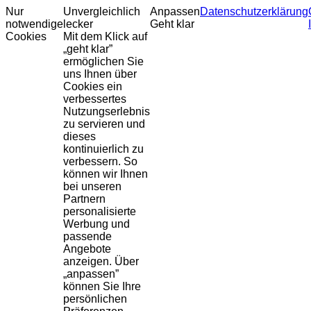
Nur
Unvergleichlich
Anpassen
Datenschutzerklärung
notwendige
lecker
Geht klar
Cookies
Mit dem Klick auf
„geht klar”
ermöglichen Sie
uns Ihnen über
Cookies ein
verbessertes
Nutzungserlebnis
zu servieren und
dieses
kontinuierlich zu
verbessern. So
können wir Ihnen
bei unseren
Partnern
personalisierte
Werbung und
passende
Angebote
anzeigen. Über
„anpassen”
können Sie Ihre
persönlichen