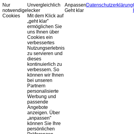
Nur
Unvergleichlich
Anpassen
Datenschutzerklärung
notwendige
lecker
Geht klar
Cookies
Mit dem Klick auf
„geht klar”
ermöglichen Sie
uns Ihnen über
Cookies ein
verbessertes
Nutzungserlebnis
zu servieren und
dieses
kontinuierlich zu
verbessern. So
können wir Ihnen
bei unseren
Partnern
personalisierte
Werbung und
passende
Angebote
anzeigen. Über
„anpassen”
können Sie Ihre
persönlichen