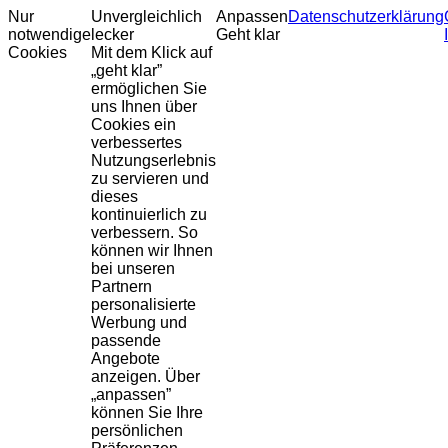
Nur
Unvergleichlich
Anpassen
Datenschutzerklärung
notwendige
lecker
Geht klar
Cookies
Mit dem Klick auf
„geht klar”
ermöglichen Sie
uns Ihnen über
Cookies ein
verbessertes
Nutzungserlebnis
zu servieren und
dieses
kontinuierlich zu
verbessern. So
können wir Ihnen
bei unseren
Partnern
personalisierte
Werbung und
passende
Angebote
anzeigen. Über
„anpassen”
können Sie Ihre
persönlichen